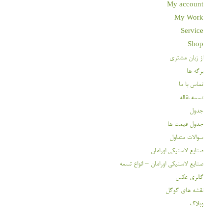
My account
My Work
Service
Shop
از زبان مشتری
برگه ها
تماس با ما
تسمه نقاله
جدول
جدول قیمت ها
سوالات متداول
صنایع لاستیکی اورامان
صنایع لاستیکی اورامان – انواع تسمه
گالری عکس
نقشه های گوگل
وبلاگ